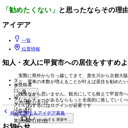
「勧めたくない」
と思ったならその理
アイデア
一覧
位置情報
知人・友人に甲賀市への居住をすすめ
実際に県外から引っ越してきて、貴生川から京都大阪
タ
と、電車の本数が増えることが叶えば居住を勧めたい
水
投稿者
グ
口
作成日
残念ながら思いません。観光にしても敢えて甲賀市へ
とと
#
辺
タ
なカルチャーがあるならもっと全面的に推していくべ
思
り
2023年12月7日
グ
いいねするにはログインが必要です
わ
は
作成日
移住に関するアイデア募集
既読
な
商
#
い。
いいねする
更新中…
思
業
2023年11月3日
お知らせ
わ
施