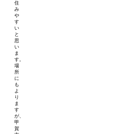
住
み
や
す
い
と
思
い
ま
す。
場
所
に
も
よ
り
ま
す
が、
甲
賀