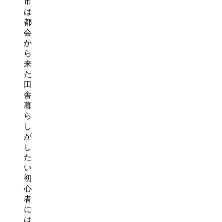
市
は
都
会
か
ら
来
た
田
舎
暮
ら
し
が
し
た
い
初
心
者
に
は