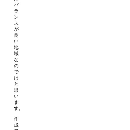
バ
ラ
ン
ス
が
良
い
地
域
な
の
で
は
と
思
い
ま
す。
作
成