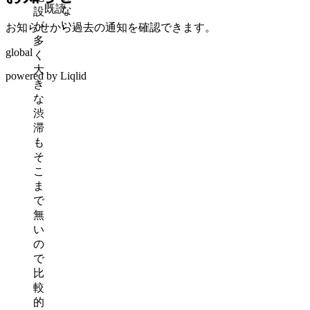
既読
な
設
い。
が
お知らせから過去の通知を確認できます。
多
global
く
大
powered by Liqlid
き
な
渋
滞
も
そ
こ
ま
で
無
い
の
で
比
較
的