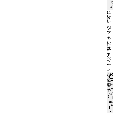
す
る
に
い
は
い
ロ
ね
グ
す
イ
る
ン
に
が
は
必
ロ
要
グ
で
イ
す
ン
が
必
要
い
で
ね
す
更
中