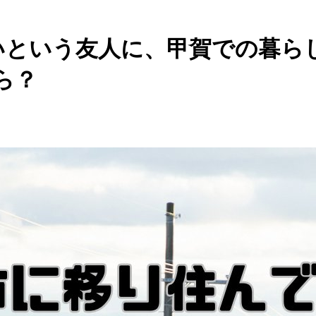
たいという友人に、甲賀での暮
ら？