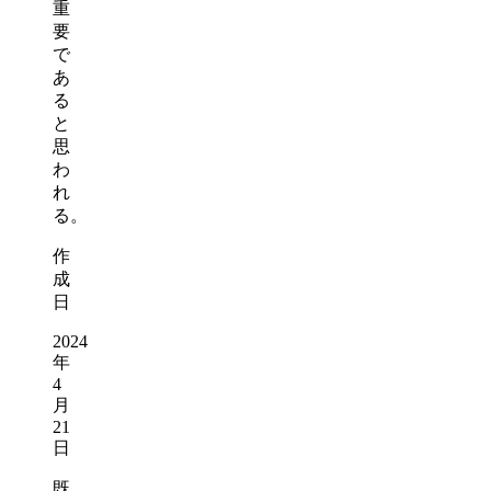
重
要
で
あ
る
と
思
わ
れ
る。
作
成
日
2024
年
4
月
21
日
既