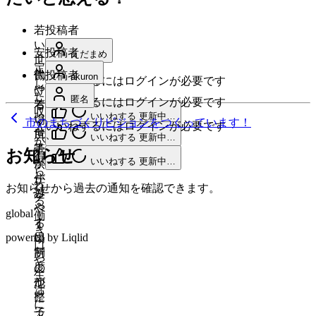
若
投稿者
い
安
投稿者
えだまめ
世
定
代
働
投稿者
akuron
いいねするにはログインが必要です
し
や
け
た
匿名
いいねするにはログインが必要です
若
る
収
いいねする
更新中…
い
場
市のまちづくりビジョンをつくっています！
いいねするにはログインが必要です
入
世
所、
いいねする
更新中…
が
帯
子
お知らせ
得
いいねする
更新中…
が
供
ら
住
が
れ
お知らせから過去の通知を確認できます。
み
遊
る
や
べ
global
働
す
る
き
powered by Liqlid
い
場
口
制
所
や
度
の
生
が
他
活
整
に
に
っ
子