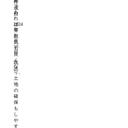
態
作
で
成
あ
日
れ
ば
2024
年
雰
3
囲
月
気
10
も
日
良
く
既
な
読
り、
土
地
の
確
保
も
し
や
す