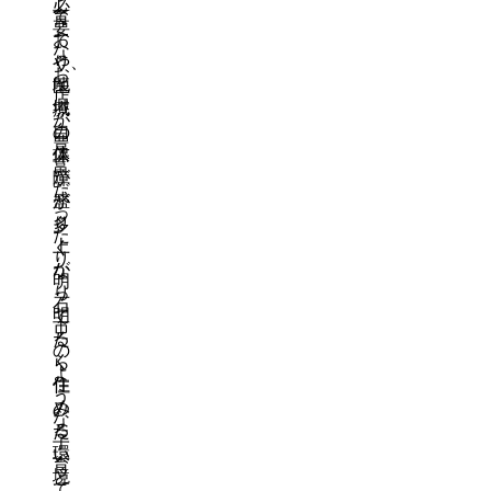
必
て
育
要
お
て
な
り、
や
お
地
医
店
域
療
が
自
の
豊
体
保
富
が
障
だ
盛
が
っ
り
多
た
上
く
り
が
な
明
り
っ
石
明
て
市
る
た
の
く
ら
よ
住
住
う
め
み
な
る
た
子
環
い
育
境
と
て