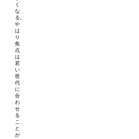
く
な
る。
や
は
り
焦
点
は
若
い
世
代
に
合
わ
せ
る
こ
と
が