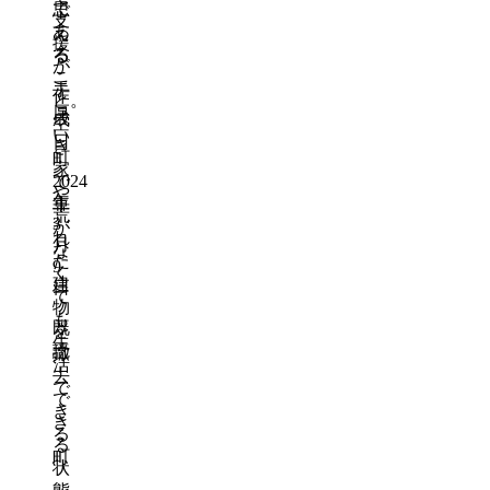
で
思
支
あ
え
援
る
る
が
こ
手
作
と。
厚
成
空
い
日
き
町
家
で
2024
や
年
車
荒
3
が
れ
月
な
た
9
く
建
日
て
物
も
既
を
生
読
撤
活
去
で
で
き
き
る
る
町
状